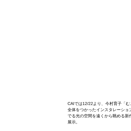
CAIでは12/22より、今村育
全体をつかったインスタレーショ
でる光の空間を遠くから眺める新
展示。