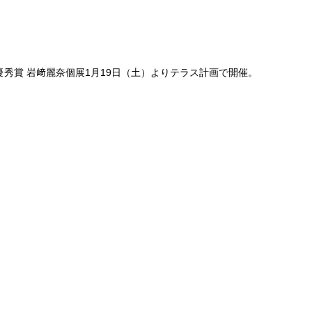
ース1期生優秀賞 岩﨑麗奈個展1月19日（土）よりテラス計画で開催。