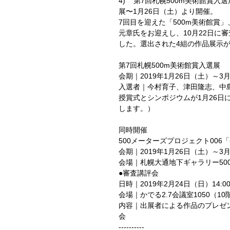
4)    第7回札幌500m美術館
展〜1月26日（土）より開催。
7回目を迎えた「500m美術館賞
元章氏をお迎えし、10月22日に
した。選出された4組の作品展示が
第7回札幌500m美術館賞入選展
会期｜2019年1月26日（土）～3
入選者｜今村育子、津田隆志、中
授賞式とシンポジウムが1月26日
します。）
同時開催
500メーターズプロジェクト00
会期｜2019年1月26日（土）～3月2
会場｜札幌大通地下ギャラリー50
●審査講評会
日時｜2019年2月24日（日）14:00
会場｜かでる2.7会議室1050（10
内容｜出展者による作品のプレゼ
会
----------