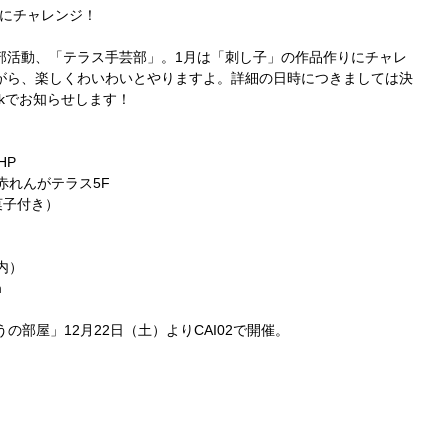
」にチャレンジ！
部活動、「テラス手芸部」。1月は「刺し子」の作品作りにチャレ
がら、楽しくわいわいとやりますよ。詳細の日時につきましては決
okでお知らせします！
HP
赤れんがテラス5F
菓子付き）
画内）
m
こうの部屋」12月22日（土）よりCAI02で開催。