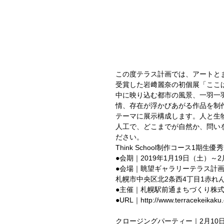
この度テラス計画では、アートとまち
受賞した岩﨑麗奈の初個展「ここ
中に映り込む都市の風景、一羽一
情、存在が浮かびあがる作品を制
テーマに展示構成します。人と生
人工で、どこまでが自然か、問い
ださい。
Think School制作コース1期
●会期｜2019年1月19日（土）～2月
●会場｜眺望ギャラリーテラス計
札幌市中央区北2条西4丁目1赤れんがテラス5階
●主催｜札幌駅前通まちづくり株式会社https
●URL｜http://www.terracekeikaku
クロージングパーティー｜2月10日（土