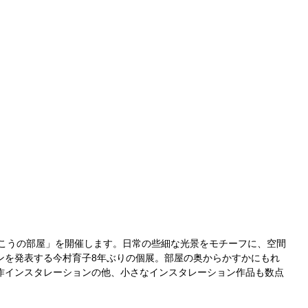
子「むこうの部屋」を開催します。日常の些細な光景をモチーフに、空間
ンを発表する今村育子8年ぶりの個展。部屋の奥からかすかにもれ
作インスタレーションの他、小さなインスタレーション作品も数点