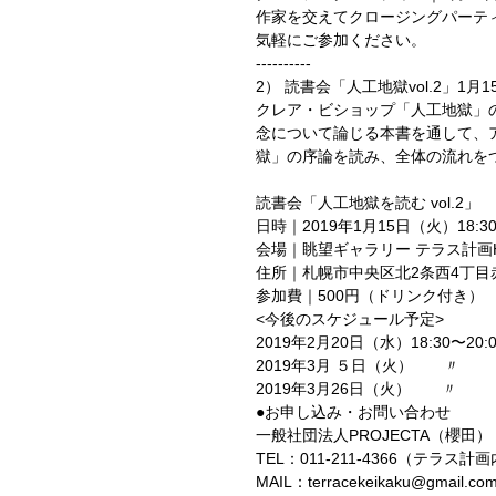
作家を交えてクロージングパーテ
気軽にご参加ください。
----------
2） 読書会「人工地獄vol.2」1
クレア・ビショップ「人工地獄」
念について論じる本書を通して、
獄」の序論を読み、全体の流れを
読書会「人工地獄を読む vol.2」
日時｜2019年1月15日（火）18:30
会場｜眺望ギャラリー テラス計画
住所｜札幌市中央区北2条西4丁目
参加費｜500円（ドリンク付き）
<今後のスケジュール予定>
2019年2月20日（水）18:30〜20:0
2019年3月 ５日（火）　　〃
2019年3月26日（火）　　〃
●お申し込み・お問い合わせ
一般社団法人PROJECTA（櫻田）
TEL：011-211-4366（テラス計
MAIL：terracekeikaku@gmail.co