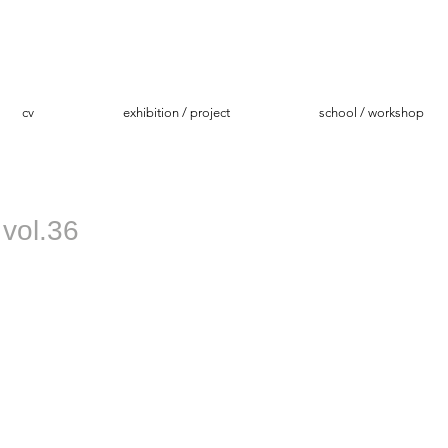
cv
exhibition / project
school / workshop
l.36