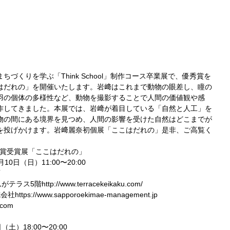
づくりを学ぶ「Think School」制作コース卒業展で、優秀賞を
はだれの」を開催いたします。岩﨑はこれまで動物の眼差し、瞳の
羽の個体の多様性など、動物を撮影することで人間の価値観や感
作してきました。本展では、岩﨑が着目している「自然と人工」を
物の間にある境界を見つめ、人間の影響を受けた自然はどこまでが
を投げかけます。岩﨑麗奈初個展「ここはだれの」是非、ご高覧く
生優秀賞受賞展「ここはだれの」
10日（日）11:00〜20:00
画
http://www.terracekeikaku.com/
://www.sapporoekimae-management.jp
.com
）18:00〜20:00