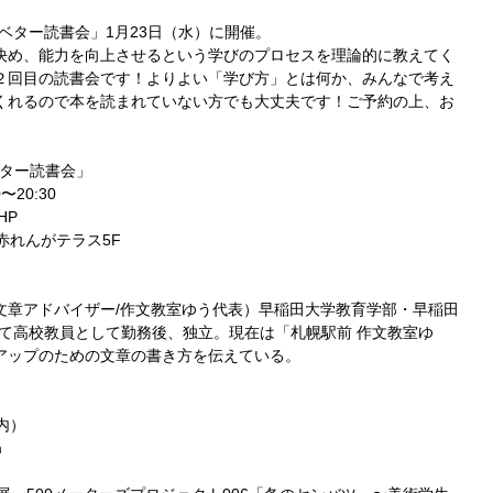
ン・ベター読書会」1月23日（水）に開催。
決め、能力を向上させるという学びのプロセスを理論的に教えてく
２回目の読書会です！よりよい「学び方」とは何か、みんなで考え
くれるので本を読まれていない方でも大丈夫です！ご予約の上、お
ベター読書会」
〜20:30
HP
赤れんがテラス5F
）
文章アドバイザー/作文教室ゆう代表）早稲田大学教育学部・早稲田
にて高校教員として勤務後、独立。現在は「札幌駅前 作文教室ゆ
アップのための文章の書き方を伝えている。
画内）
m