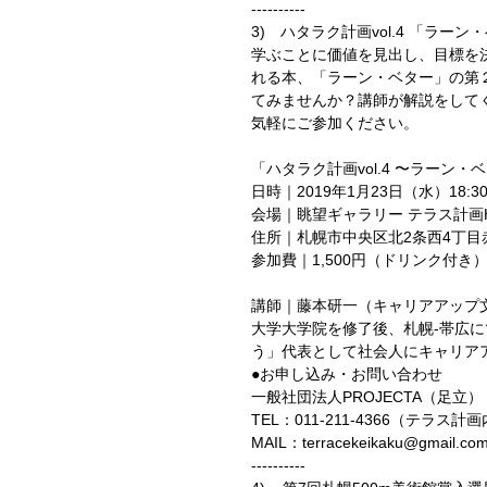
----------
3)　ハタラク計画vol.4 「ラー
学ぶことに価値を見出し、目標を
れる本、「ラーン・ベター」の第
てみませんか？講師が解説をして
気軽にご参加ください。
「ハタラク計画vol.4 〜ラーン・
日時｜2019年1月23日（水）18:30
会場｜眺望ギャラリー テラス計画
住所｜札幌市中央区北2条西4丁目
参加費｜1,500円（ドリンク付き
講師｜藤本研一（キャリアアップ
大学大学院を修了後、札幌-帯広
う」代表として社会人にキャリア
●お申し込み・お問い合わせ
一般社団法人PROJECTA（足立）
TEL：011-211-4366（テラス計
MAIL：terracekeikaku@gmail.co
----------