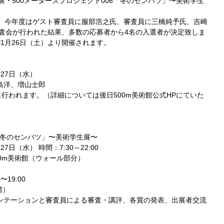
賞入選展・500メーターズプロジェクト006「冬のセンバツ」〜美術学生
」、今年度はゲスト審査員に服部浩之氏、審査員に三橋純予氏、吉崎
審査会が行われた結果、多数の応募者から4名の入選者が決定致しま
1月26日（土）より開催されます。
月27日（水）
島洋、増山士郎
に行われます。（詳細については後日500m美術館公式HPにていた
6「冬のセンバツ」〜美術学生展〜
7日（水） 時間：7:30～22:00
0m美術館（ウォール部分）
〜19:00
階）
ンテーションと審査員による審査・講評、各賞の発表、出展者交流