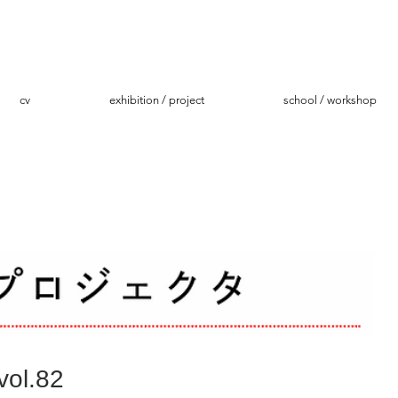
cv
exhibition / project
school / workshop
l.82