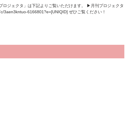
プロジェクタ」は下記よりご覧いただけます。 ▶︎月刊プロジェクタ
087a87c/3aen3kntuo-6166801?e=[UNIQID] ぜひご覧ください！