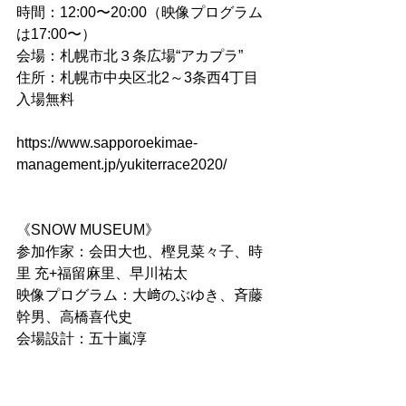
時間：12:00〜20:00（映像プログラム
は17:00〜）
会場：札幌市北３条広場“アカプラ”
住所：札幌市中央区北2～3条西4丁目
入場無料
https://www.sapporoekimae-
management.jp/yukiterrace2020/
《SNOW MUSEUM》
参加作家：会田大也、樫見菜々子、時
里 充+福留麻里、早川祐太
映像プログラム：大﨑のぶゆき、斉藤 
幹男、高橋喜代史
会場設計：五十嵐淳