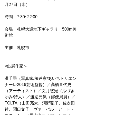
月27日（水）
時間｜7:30~22:00
会場｜札幌大通地下ギャラリー500m美
術館
主催｜札幌市
<出展作家＞
港千尋（写真家/著述家/あいちトリエン
ナーレ2016芸術監督）／高橋喜代史
（アーティスト）／文月悠光（ふづき 
ゆみ/詩人）／渡辺元気（郵便局員）／
TOLTA（山田亮太、河野聡子、佐次田
哲、関口文子、ヴァーバル・アート・