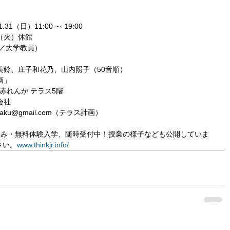
.31（日）11:00 ～ 19:00
1.5（火）休館
／大学教員）
美鈴、庄子和花乃、山内照子（50音順）
画」
赤れんが テラス5階
会社
eikaku@gmail.com（テラス計画）
込み・無料体験入学、随時受付中！授業の様子なども公開していま
さい。
www.thinkjr.info/